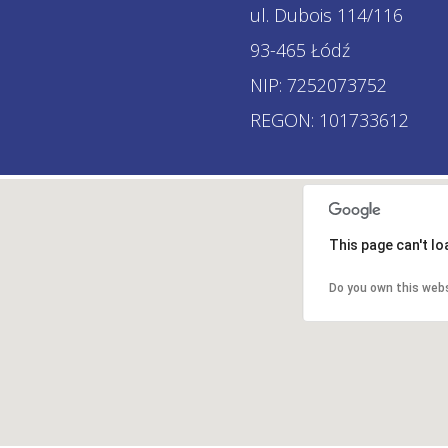
ul. Dubois 114/116
93-465 Łódź
NIP: 7252073752
REGON: 101733612
This page can't l
Do you own this web