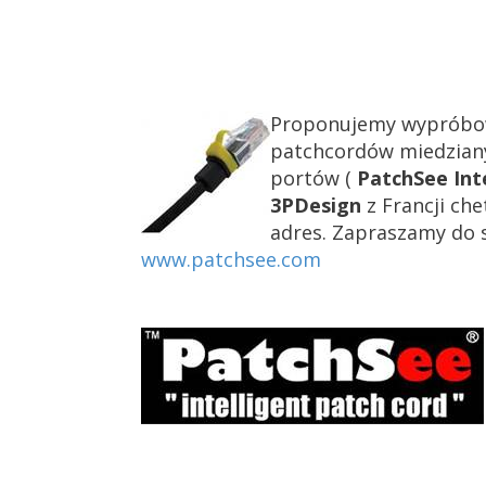
Proponujemy wypróbow
patchcordów miedzianyc
portów (
PatchSee Int
3PDesign
z Francji ch
adres. Zapraszamy do sk
www.patchsee.com