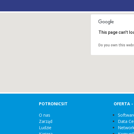
This page can't l
Do you own this web
POTRONICSIT
OFERTA 
O nas
Softwar
Zarząd
Data Ce
Ludzie
Network
Kariera
Komunik