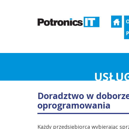
O
P
USŁUG
Doradztwo w doborze 
oprogramowania
Każdy przedsiębiorca wybierając sp