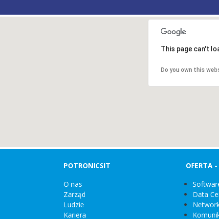
This page can't l
Do you own this web
POTRONICSIT
OFERTA 
O nas
Softwar
Zarząd
Data Ce
Ludzie
Network
Kariera
Komunik