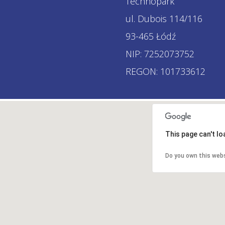
Technopark
ul. Dubois 114/116
93-465 Łódź
NIP: 7252073752
REGON: 101733612
This page can't l
Do you own this web