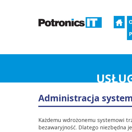
O
P
USŁUG
Administracja system
Każdemu wdrożonemu systemowi trz
bezawaryjność. Dlatego niezbędna jes