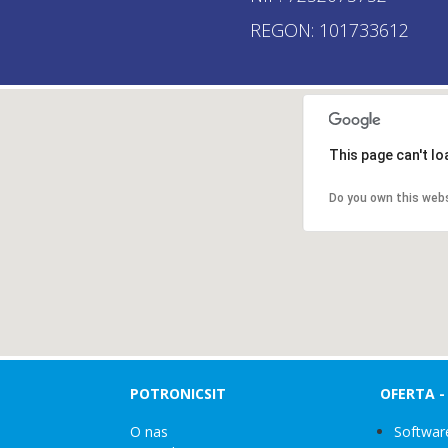
REGON: 101733612
This page can't l
Do you own this web
POTRONICSIT
OFERTA 
O nas
Softwar