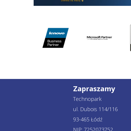
Zapraszamy
Technopark
ul. Dubois 114/116
93-465 Łódź
NIP: 7252073752